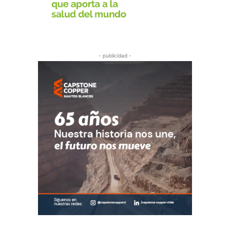
- publicidad -