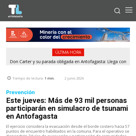
ÚLTIMA HORA
Don Carter y su parada obligada en Antofagasta: Llega con
su humor sin filtro en ¿Con o Sin Censura?
2 junio 2026
Tiempo de lectura:
1
min.
Prevención
Este jueves: Más de 93 mil personas
participarán en simulacro de tsunami
en Antofagasta
El ejercicio considera la evacuación desde el borde costero hacia 57
puntos de encuentro habilitados en la comuna. Para el operativo se
dispondrán 74 vías de evacuación y participación de comunidades