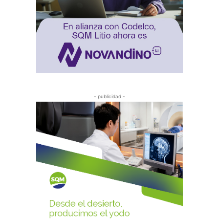
- publicidad -