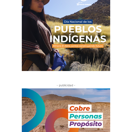
- publicidad -