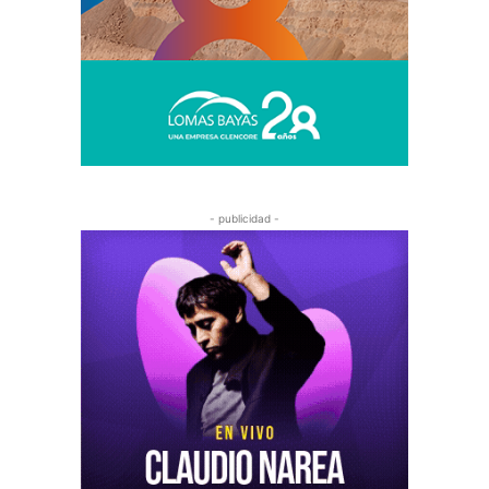
- publicidad -