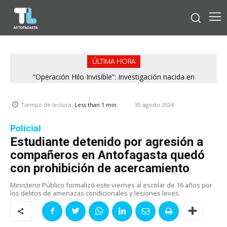
ÚLTIMA HORA
“Operación Hilo Invisible”: Investigación nacida en
Antofagasta permitió incautar 2,1 toneladas de marihuana
en la zona central
30 agosto 2024
Tiempo de lectura:
Less than 1
min.
Policial
Estudiante detenido por agresión a
compañeros en Antofagasta quedó
con prohibición de acercamiento
Ministerio Público formalizó este viernes al escolar de 16 años por
los delitos de amenazas condicionales y lesiones leves.