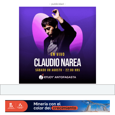
- publicidad -