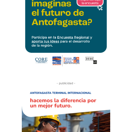
- publicidad -