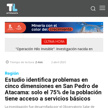
ÚLTIMA HORA
“Operación Hilo Invisible”: Investigación nacida en
Antofagasta permitió incautar 2,1 toneladas de marihuana
en la zona central
2 abril 2025
Tiempo de lectura:
2
min.
Región
Estudio identifica problemas en
cinco dimensiones en San Pedro de
Atacama: solo el 75% de la población
tiene acceso a servicios básicos
La investigación fue desarrollada por el Observatorio Salar de