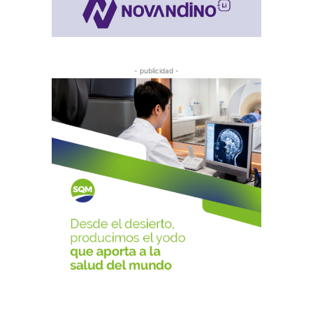
- publicidad -