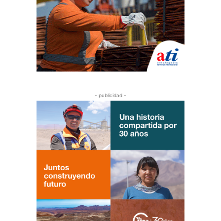
- publicidad -