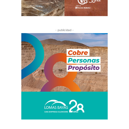
- publicidad -