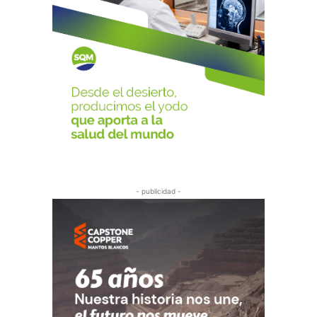
- publicidad -