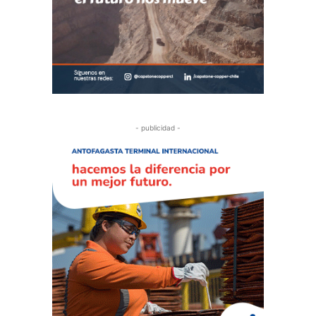
- publicidad -