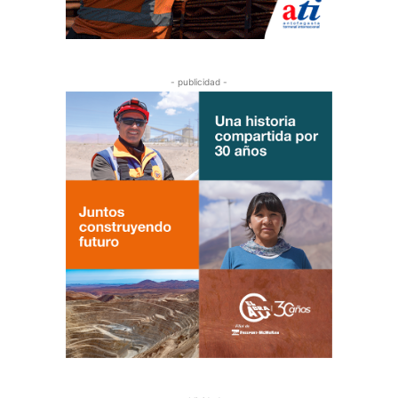
- publicidad -