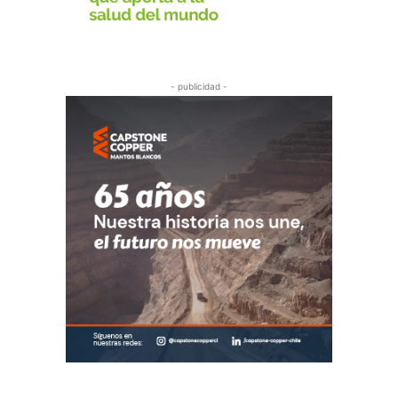
- publicidad -