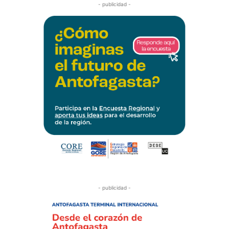
- publicidad -
- publicidad -