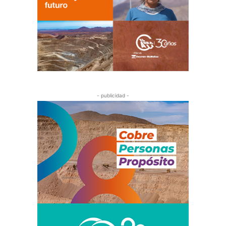
- publicidad -