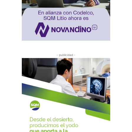
- publicidad -