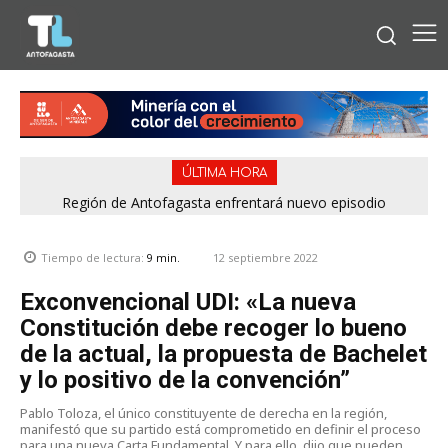
ÚLTIMA HORA
Bipay explica: Así funciona el pago con tarjetas bancarias en
Región de Antofagasta enfrentará nuevo episodio
meteorológico con lluvias, nieve y vientos de hasta 100
las micros de Antofagasta
km/h
12 septiembre 2022
Tiempo de lectura:
9
min.
Exconvencional UDI: «La nueva
Constitución debe recoger lo bueno
de la actual, la propuesta de Bachelet
y lo positivo de la convención”
Pablo Toloza, el único constituyente de derecha en la región,
manifestó que su partido está comprometido en definir el proceso
para una nueva Carta Fundamental. Y para ello, dijo que pueden