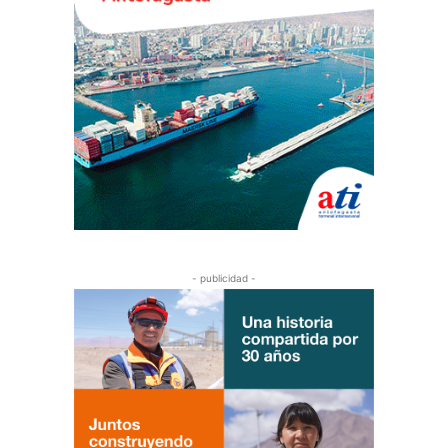
- publicidad -