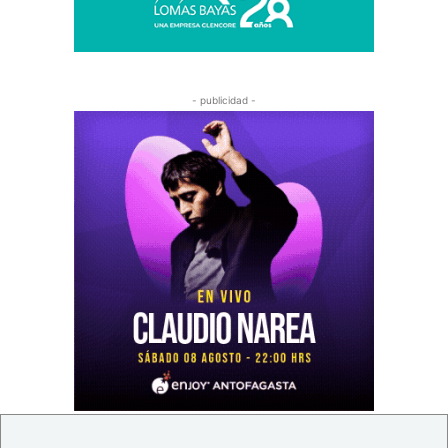
- publicidad -