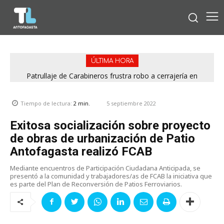
ÚLTIMA HORA
Patrullaje de Carabineros frustra robo a cerrajería en
“Operación Hilo Invisible”: Investigación nacida en
Calama y detiene a sujeto con dos órdenes vigentes
Antofagasta permitió incautar 2,1 toneladas de marihuana
en la zona central
5 septiembre 2022
Tiempo de lectura:
2
min.
Exitosa socialización sobre proyecto
de obras de urbanización de Patio
Antofagasta realizó FCAB
Mediante encuentros de Participación Ciudadana Anticipada, se
presentó a la comunidad y trabajadores/as de FCAB la iniciativa que
es parte del Plan de Reconversión de Patios Ferroviarios.