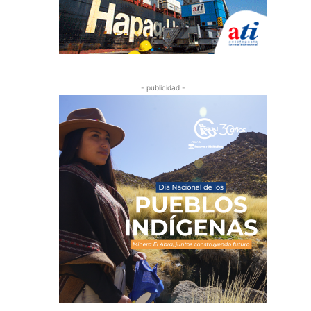
- publicidad -