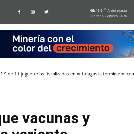
C
16.6
Antofagasta
viernes, 7 agosto, 2026
o? 9 de 11 jugueterías fiscalizadas en Antofagasta terminaron co
que vacunas y