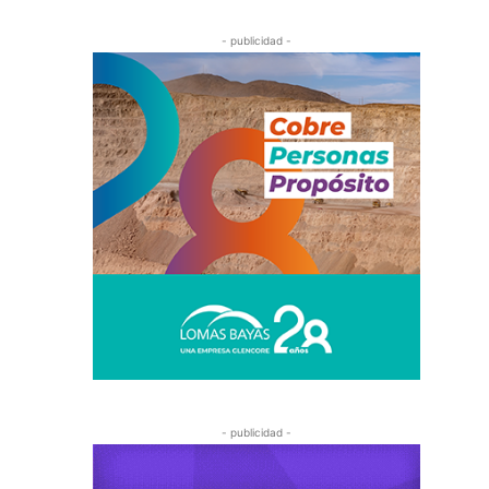
- publicidad -
- publicidad -