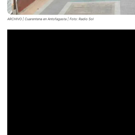
ARCHIVO | Cuarentena en Antofagasta | Foto: Radio Sol