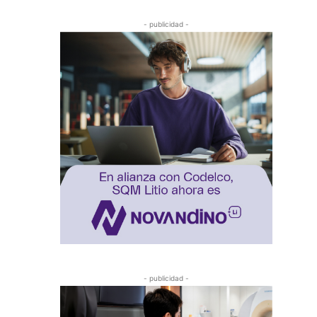
- publicidad -
- publicidad -