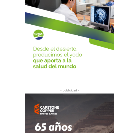
- publicidad -