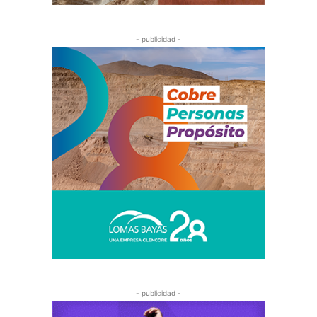
- publicidad -
- publicidad -