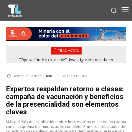
ÚLTIMA HORA
“Operación Hilo Invisible”: Investigación nacida en
Antofagasta permitió incautar 2,1 toneladas de marihuana
en la zona central
28 febrero 2022
Tiempo de lectura:
6
min.
Expertos respaldan retorno a clases:
campaña de vacunación y beneficios
de la presencialidad son elementos
claves
Más del 90% de la población sobre los tres años en la región cuenta
con el esquema de inmunización completo. Primeros resultados de
un estudio desarrollado en Antofagasta demuestran que la vacuna