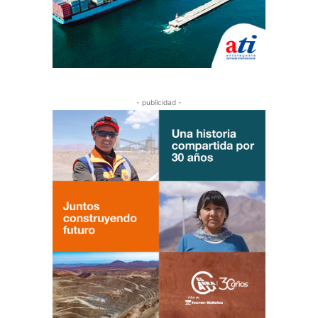
- publicidad -