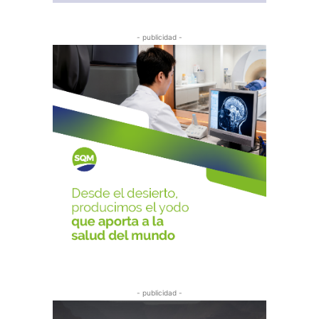
- publicidad -
- publicidad -