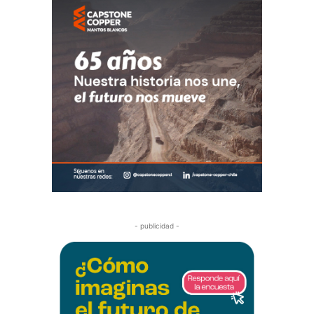
- publicidad -