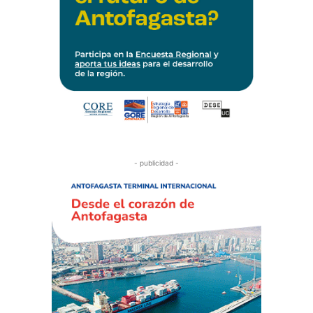
- publicidad -