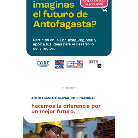
- publicidad -