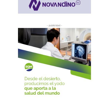
- publicidad -