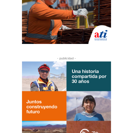
- publicidad -