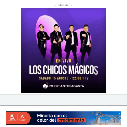
- publicidad -