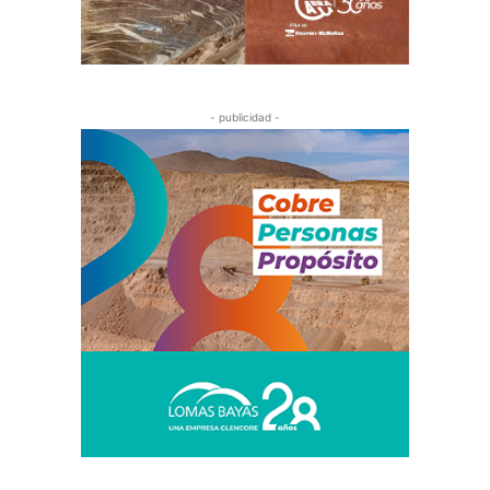
- publicidad -