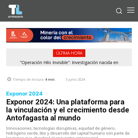
ÚLTIMA HORA
“Operación Hilo Invisible”: Investigación nacida en
Antofagasta permitió incautar 2,1 toneladas de marihuana
en la zona central
3 junio 2024
Tiempo de lectura:
4
min.
Exponor 2024
Exponor 2024: Una plataforma para
la vinculación y el crecimiento desde
Antofagasta al mundo
Innovaciones, tecnologías disruptivas, equidad de género,
hidrógeno verde, litio y desarrollo del capital humano son parte de
los temas que abordará el encuentro empresarial.