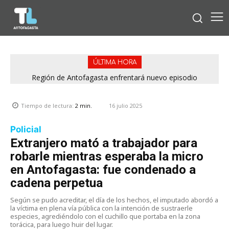
ÚLTIMA HORA
Región de Antofagasta enfrentará nuevo episodio
meteorológico con lluvias, nieve y vientos de hasta 100
km/h
16 julio 2025
Tiempo de lectura:
2
min.
Policial
Extranjero mató a trabajador para
robarle mientras esperaba la micro
en Antofagasta: fue condenado a
cadena perpetua
Según se pudo acreditar, el día de los hechos, el imputado abordó a
la víctima en plena vía pública con la intención de sustraerle
especies, agrediéndolo con el cuchillo que portaba en la zona
torácica, para luego huir del lugar.