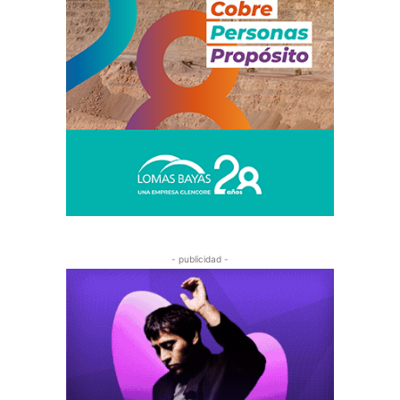
- publicidad -