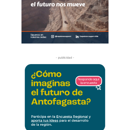
- publicidad -