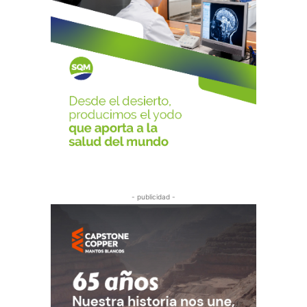
- publicidad -