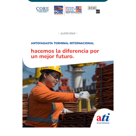
- publicidad -