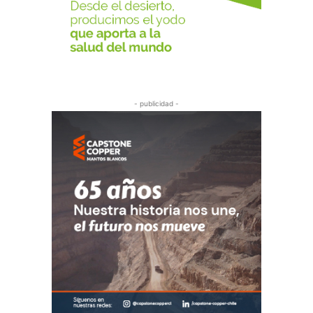
- publicidad -