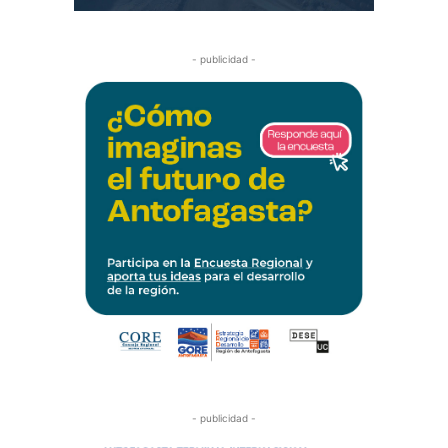
- publicidad -
- publicidad -