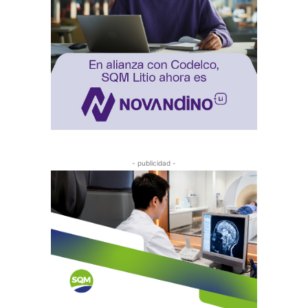
- publicidad -