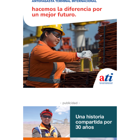
- publicidad -