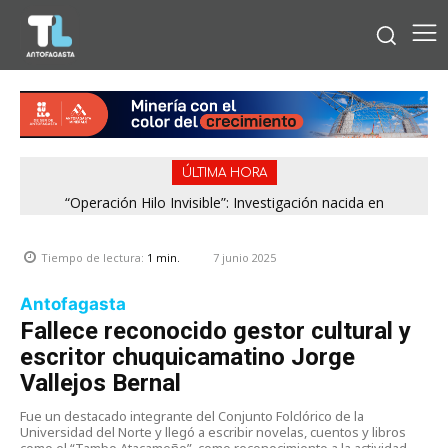
ÚLTIMA HORA
“Operación Hilo Invisible”: Investigación nacida en
Antofagasta permitió incautar 2,1 toneladas de marihuana
en la zona central
7 junio 2025
Tiempo de lectura:
1
min.
Antofagasta
Fallece reconocido gestor cultural y
escritor chuquicamatino Jorge
Vallejos Bernal
Fue un destacado integrante del Conjunto Folclórico de la
Universidad del Norte y llegó a escribir novelas, cuentos y libros
como el “Tambo Atacameño”, como reconocimiento a la actividad