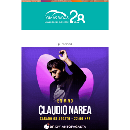
- publicidad -