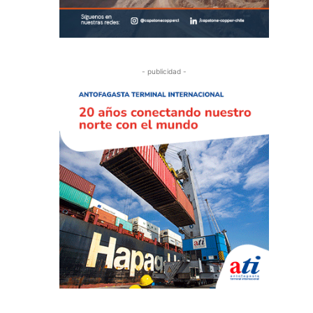
- publicidad -