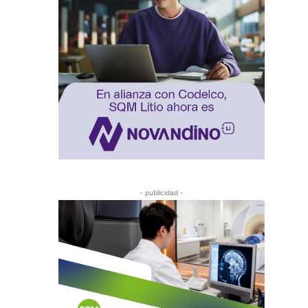
- publicidad -