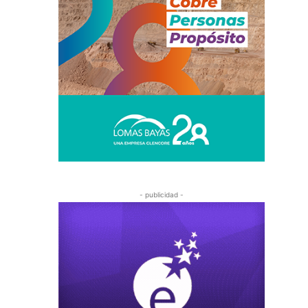
- publicidad -