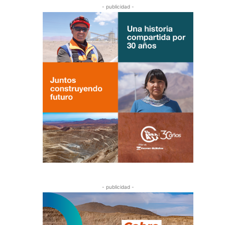
- publicidad -
- publicidad -