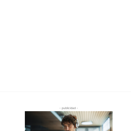
- publicidad -