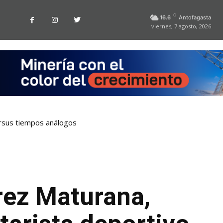
C
16.6
Antofagasta
viernes, 7 agosto, 2026
rsus tiempos análogos
arez Maturana,