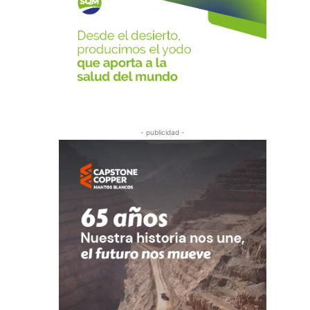
- publicidad -