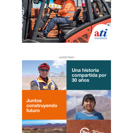
- publicidad -