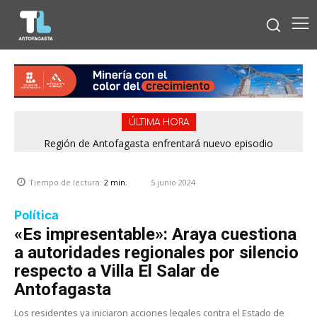
ÚLTIMA HORA
Región de Antofagasta enfrentará nuevo episodio
meteorológico con lluvias, nieve y vientos de hasta 100
km/h
5 junio 2024
Tiempo de lectura:
2
min.
Política
«Es impresentable»: Araya cuestiona
a autoridades regionales por silencio
respecto a Villa El Salar de
Antofagasta
Los residentes ya iniciaron acciones legales contra el Estado de