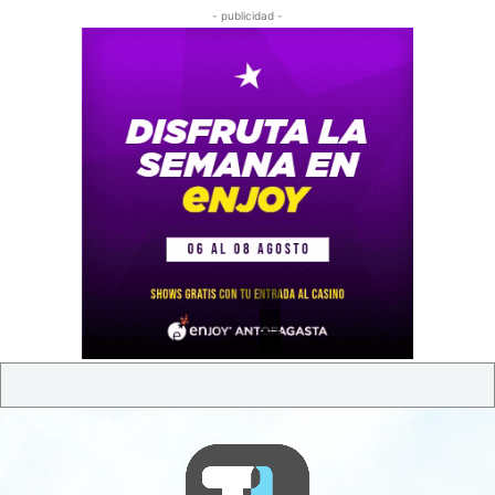
- publicidad -