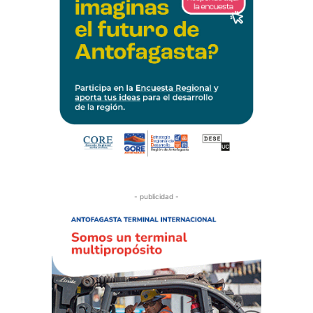
- publicidad -