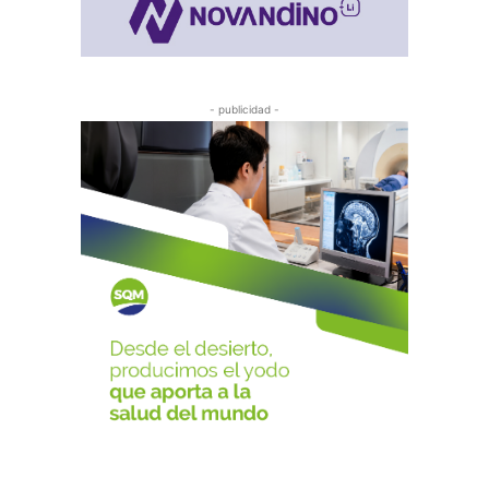
- publicidad -