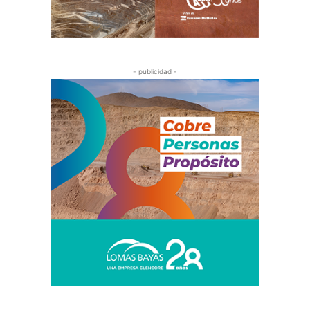
- publicidad -