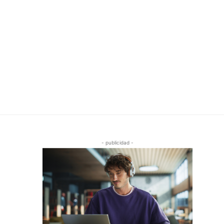
- publicidad -