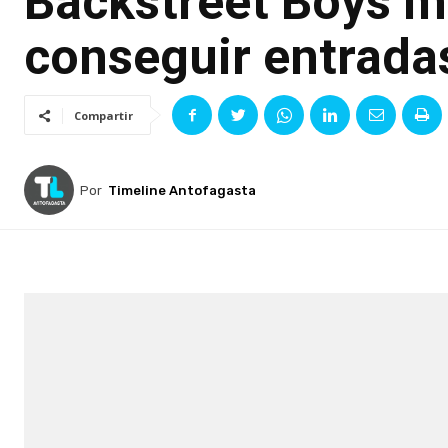
Backstreet Boys 
conseguir entrada
Compartir
Por
Timeline Antofagasta