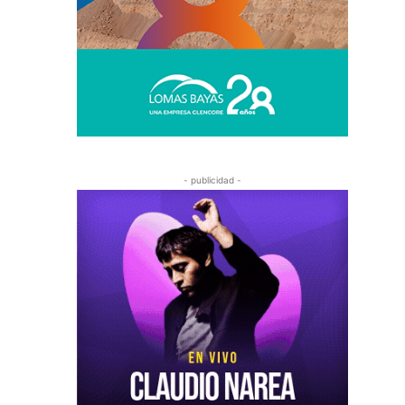
- publicidad -