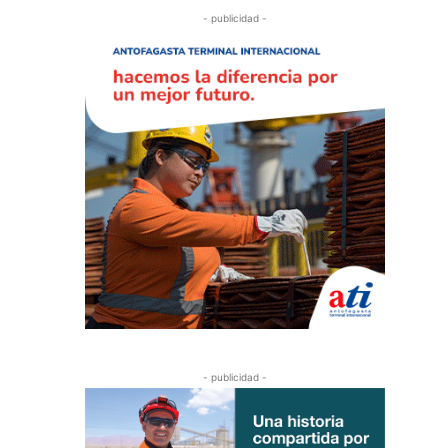
- publicidad -
- publicidad -