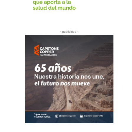
- publicidad -