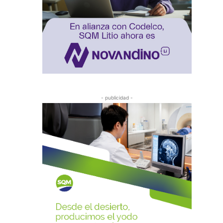
- publicidad -