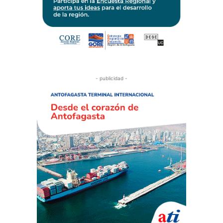
- publicidad -