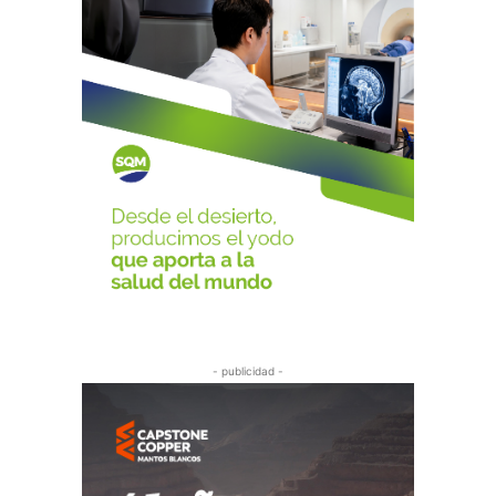
- publicidad -