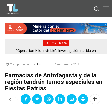
ÚLTIMA HORA
“Operación Hilo Invisible”: Investigación nacida en
Antofagasta permitió incautar 2,1 toneladas de marihuana
en la zona central
16 septiembre 2016
Tiempo de lectura:
2
min.
Farmacias de Antofagasta y de la
región tendrán turnos especiales en
Fiestas Patrias