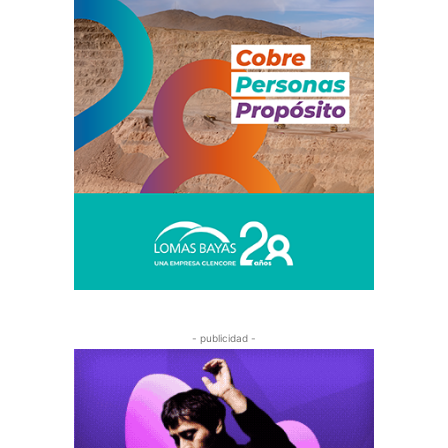
- publicidad -