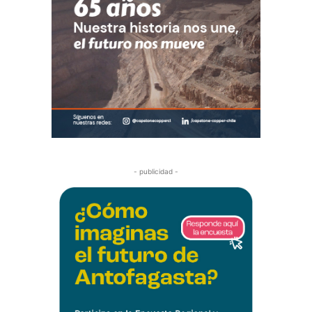
- publicidad -