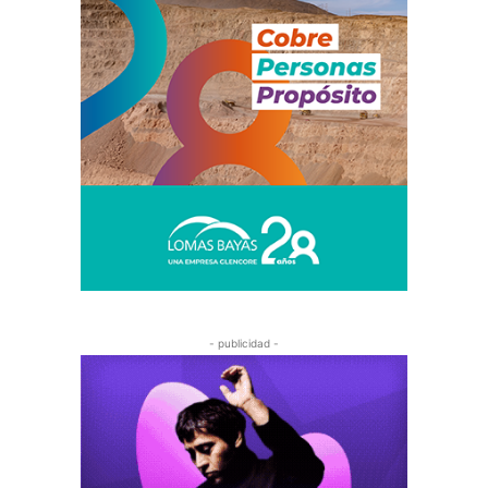
- publicidad -