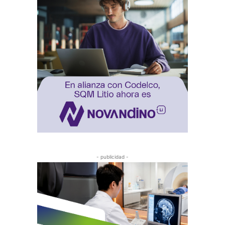
- publicidad -