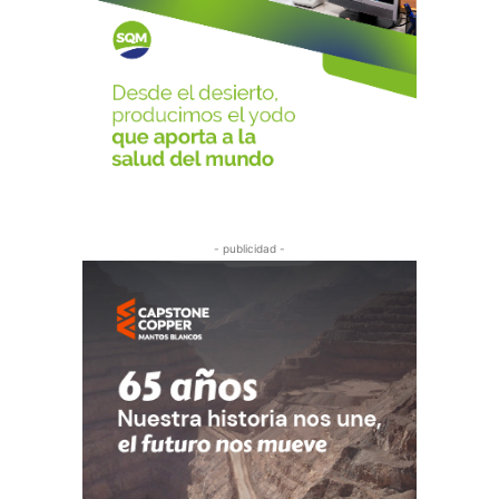
- publicidad -