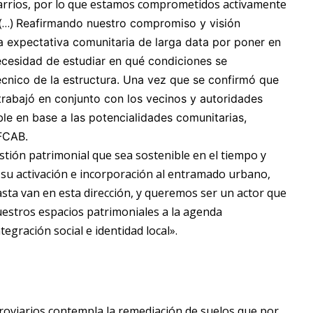
s barrios, por lo que estamos comprometidos activamente
 (…)
Reafirmando nuestro compromiso y visión
na expectativa comunitaria de larga data por poner en
necesidad de estudiar en qué condiciones se
écnico de la estructura. Una vez que se confirmó que
 trabajó en conjunto con los vecinos y autoridades
le en base a las potencialidades comunitarias,
 FCAB.
tión patrimonial que sea sostenible en el tiempo y
e su activación e incorporación al entramado urbano,
gasta van en esta dirección, y queremos ser un actor que
uestros espacios patrimoniales a la agenda
egración social e identidad local».
roviarios contempla la remediación de suelos que por