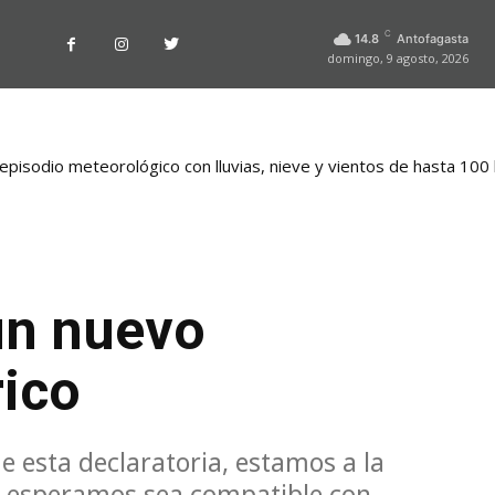
C
14.8
Antofagasta
domingo, 9 agosto, 2026
pisodio meteorológico con lluvias, nieve y vientos de hasta 100
un nuevo
ico
e esta declaratoria, estamos a la
ue esperamos sea compatible con