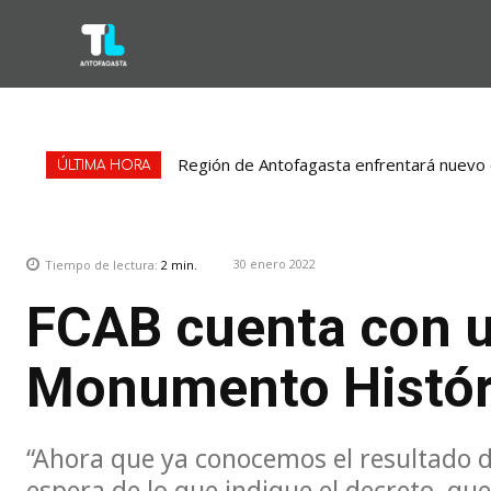
Región de Antofagasta enfrentará nuevo e
ÚLTIMA HORA
30 enero 2022
Tiempo de lectura:
2
min.
FCAB cuenta con 
Monumento Histór
“Ahora que ya conocemos el resultado d
espera de lo que indique el decreto, q