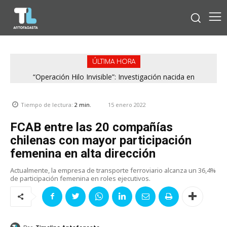
ÚLTIMA HORA
“Operación Hilo Invisible”: Investigación nacida en
Antofagasta permitió incautar 2,1 toneladas de marihuana
en la zona central
15 enero 2022
Tiempo de lectura:
2
min.
FCAB entre las 20 compañías
chilenas con mayor participación
femenina en alta dirección
Actualmente, la empresa de transporte ferroviario alcanza un 36,4%
de participación femenina en roles ejecutivos.