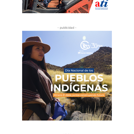
- publicidad -