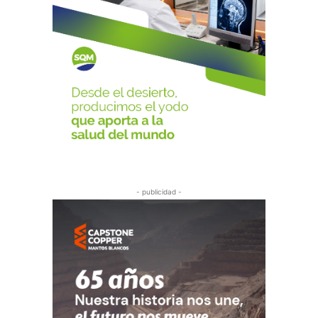
- publicidad -