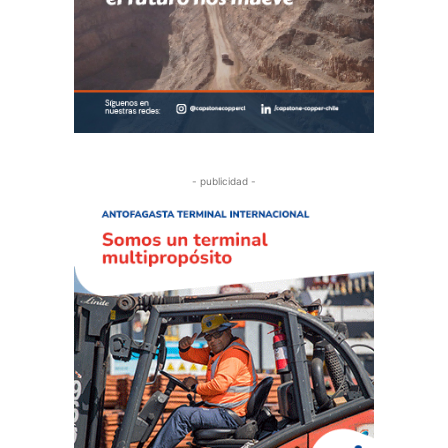
- publicidad -