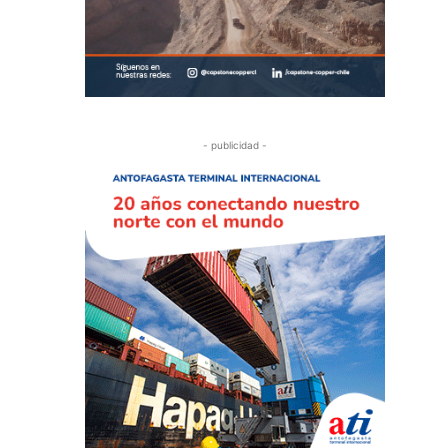
- publicidad -