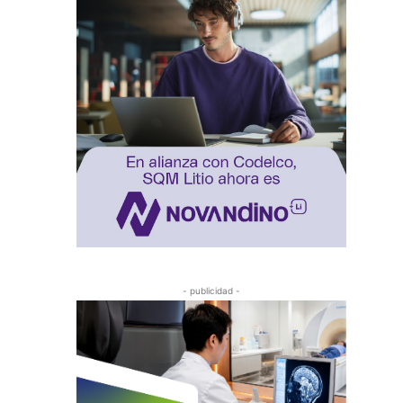
- publicidad -