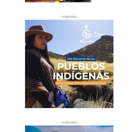
- publicidad -
- publicidad -