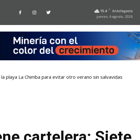
C
15.4
Antofagasta
jueves, 6 agosto, 2026
la playa La Chimba para evitar otro verano sin salvavidas
ne cartelera: Siete