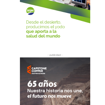
- publicidad -