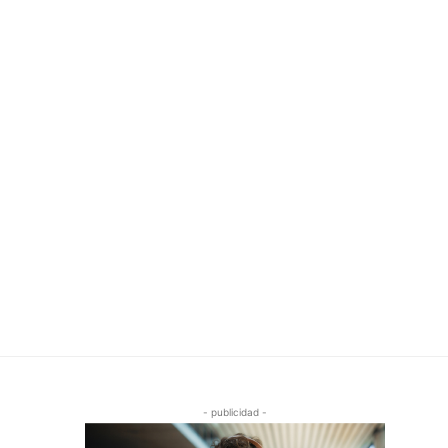
- publicidad -