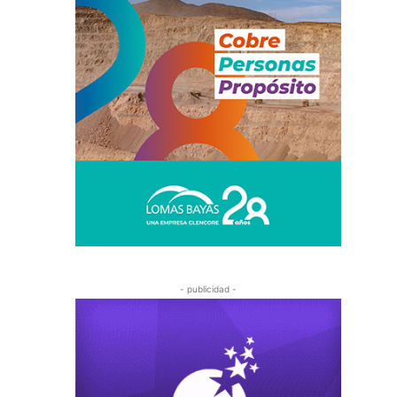
- publicidad -