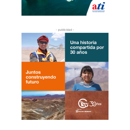
- publicidad -