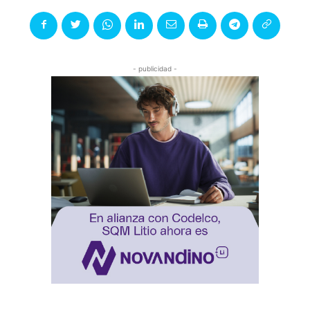
- publicidad -