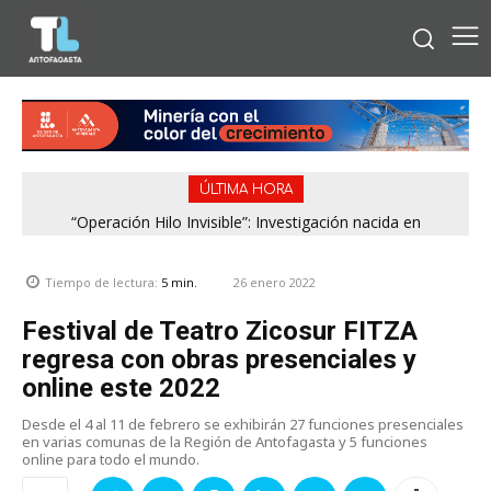
ÚLTIMA HORA
“Operación Hilo Invisible”: Investigación nacida en
Antofagasta permitió incautar 2,1 toneladas de marihuana
en la zona central
26 enero 2022
Tiempo de lectura:
5
min.
Festival de Teatro Zicosur FITZA
regresa con obras presenciales y
online este 2022
Desde el 4 al 11 de febrero se exhibirán 27 funciones presenciales
en varias comunas de la Región de Antofagasta y 5 funciones
online para todo el mundo.