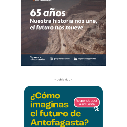
- publicidad -