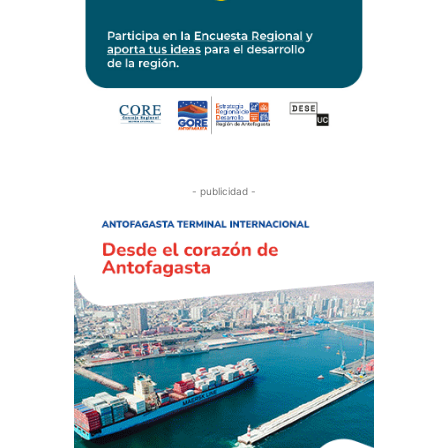
- publicidad -