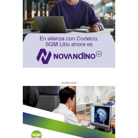
- publicidad -