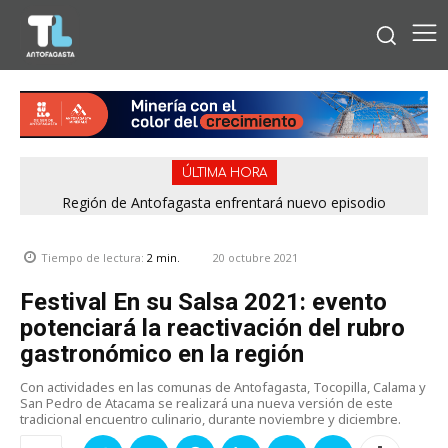
ÚLTIMA HORA
Bipay explica: Así funciona el pago con tarjetas bancarias en
Región de Antofagasta enfrentará nuevo episodio
meteorológico con lluvias, nieve y vientos de hasta 100
las micros de Antofagasta
km/h
20 octubre 2021
Tiempo de lectura:
2
min.
Festival En su Salsa 2021: evento
potenciará la reactivación del rubro
gastronómico en la región
Con actividades en las comunas de Antofagasta, Tocopilla, Calama y
San Pedro de Atacama se realizará una nueva versión de este
tradicional encuentro culinario, durante noviembre y diciembre.