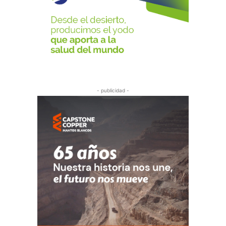
- publicidad -