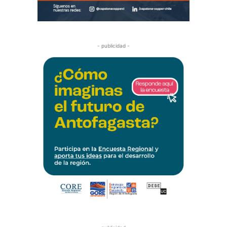
- publicidad -