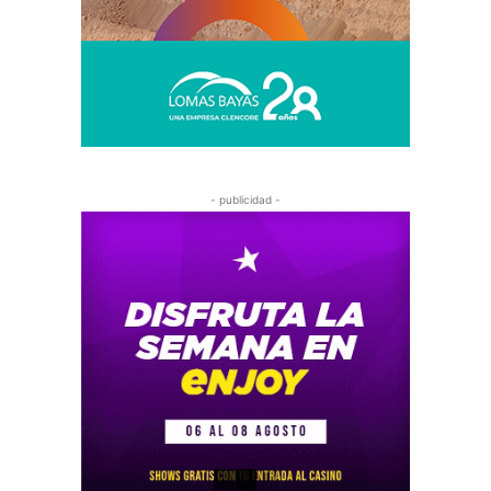
- publicidad -