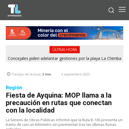
ÚLTIMA HORA
Concejales piden adelantar gestiones por la playa La Chimba
para evitar otro verano sin salvavidas
3 septiembre 2025
Tiempo de lectura:
2
min.
Región
Fiesta de Ayquina: MOP llama a la
precaución en rutas que conectan
con la localidad
La Seremi de Obras Públicas informó que la Ruta B-165 presenta un
tramo de casi un kilómetro sin pavimentar tras las últimas lluvias
estivales.