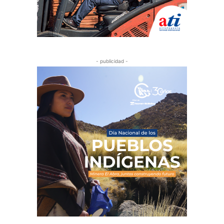
- publicidad -