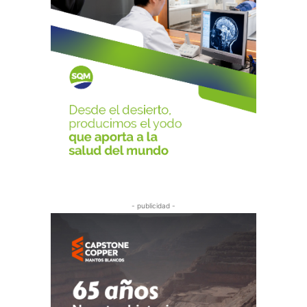
- publicidad -