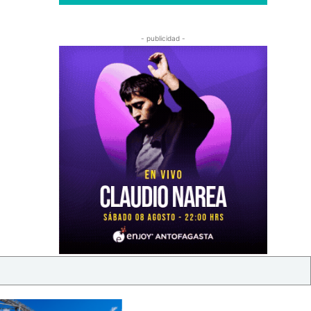
- publicidad -