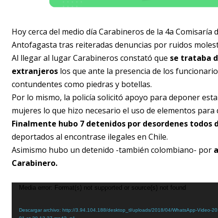
Hoy cerca del medio día Carabineros de la 4a Comisaría d
Antofagasta tras reiteradas denuncias por ruidos molest
Al llegar al lugar Carabineros constató que
se trataba d
extranjeros
los que ante la presencia de los funcionari
contundentes como piedras y botellas.
Por lo mismo, la policía solicitó apoyo para deponer es
mujeres lo que hizo necesario el uso de elementos para d
Finalmente hubo 7 detenidos por desordenes todos 
deportados al encontrase ilegales en Chile.
Asimismo hubo un detenido -también colombiano- por
a
Carabinero.
R
Media error: Format(s) not supported or source(s) not found
e
Descargar archivo: http://3.94.104.188/desktop_tl/uploads/2018/04/WhatsApp-Video-20
p