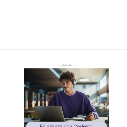
- publicidad -