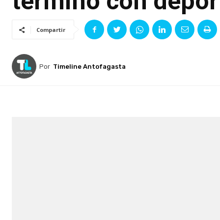
terminó con depor
Compartir
Por
Timeline Antofagasta