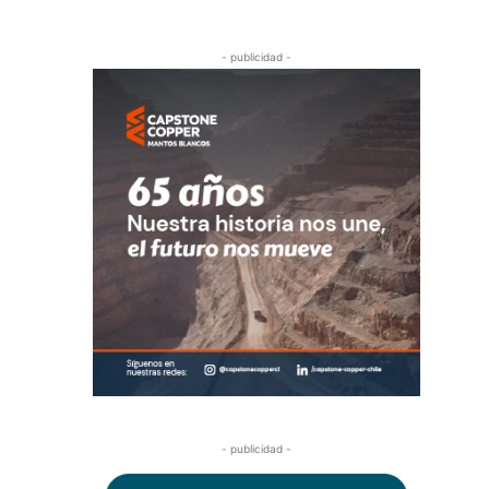
- publicidad -
- publicidad -