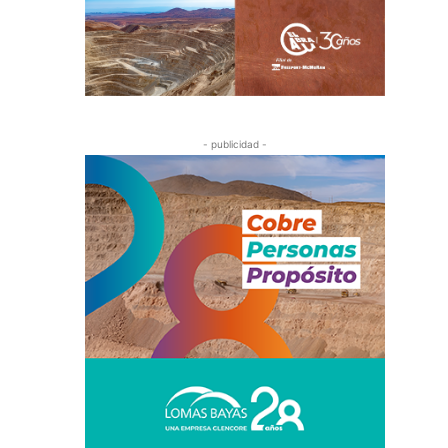
- publicidad -