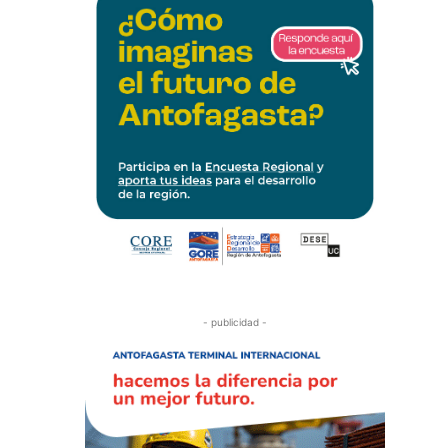
- publicidad -