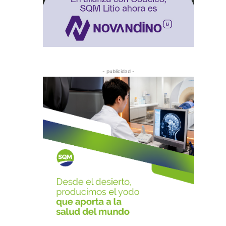
- publicidad -