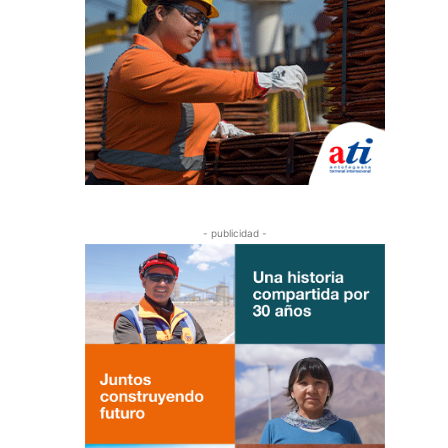
- publicidad -