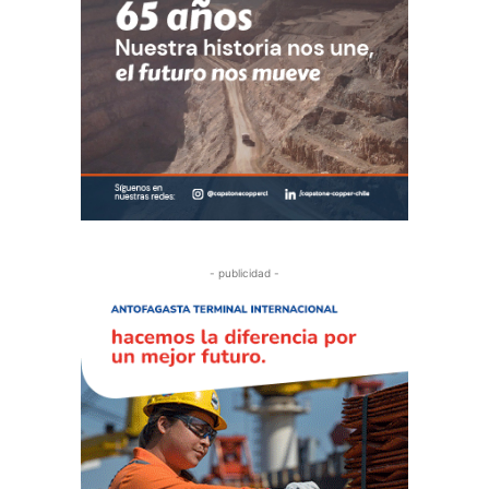
- publicidad -