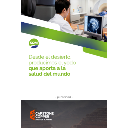
- publicidad -