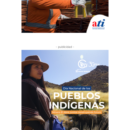
- publicidad -