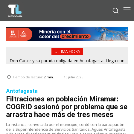
ÚLTIMA HORA
Don Carter y su parada obligada en Antofagasta: Llega con
su humor sin filtro en ¿Con o Sin Censura?
15 julio 2025
Tiempo de lectura:
2
min.
Antofagasta
Filtraciones en población Miramar:
COGRID sesionó por problema que se
arrastra hace más de tres meses
La instancia, convocada por el municipio, contó con la participación
de la Superintendencia de Servicios Sanitarios, Aguas Antofagasta
y diversas direcciones municipales, y tuvo como objetivo coordinar