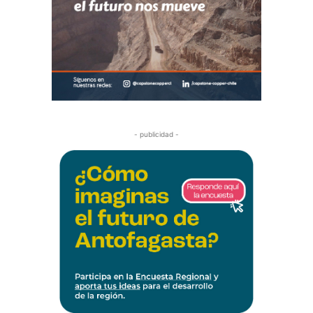
- publicidad -