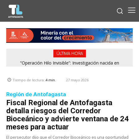
ÚLTIMA HORA
“Operación Hilo Invisible”: Investigación nacida en
Antofagasta permitió incautar 2,1 toneladas de marihuana
en la zona central
27 mayo 2026
Tiempo de lectura:
4
min.
Región de Antofagasta
Fiscal Regional de Antofagasta
detalla riesgos del Corredor
Bioceánico y advierte ventana de 24
meses para actuar
El persecutor dijo que el Corredor Bioceánico es una oportunidad