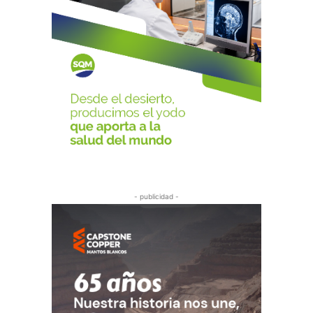
- publicidad -