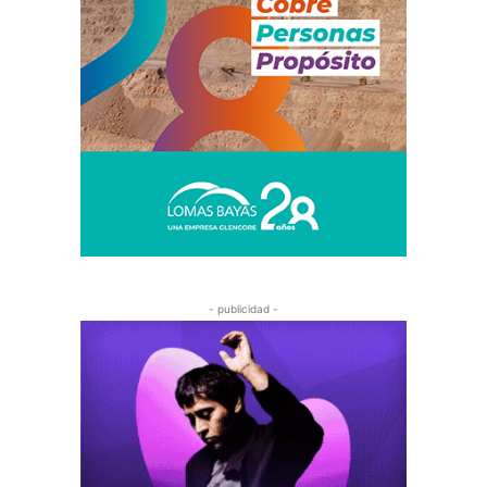
- publicidad -