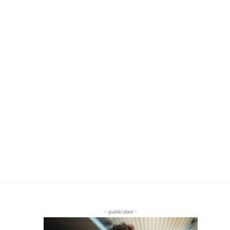
- publicidad -