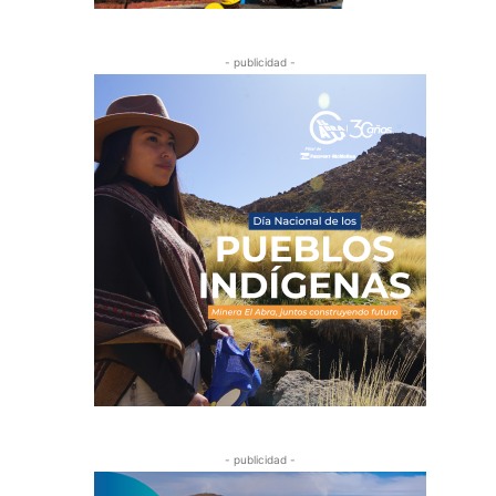
- publicidad -
- publicidad -