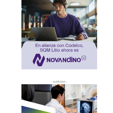
- publicidad -