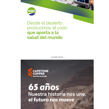
- publicidad -