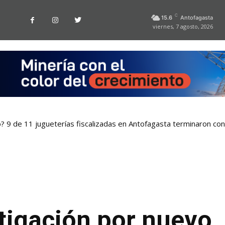
C
15.6
Antofagasta
viernes, 7 agosto, 2026
o? 9 de 11 jugueterías fiscalizadas en Antofagasta terminaron co
stigación por nuevo