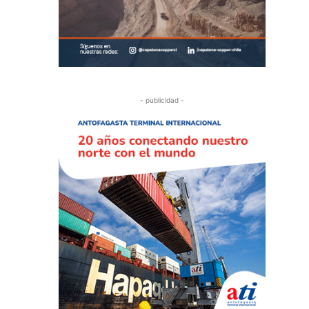
- publicidad -