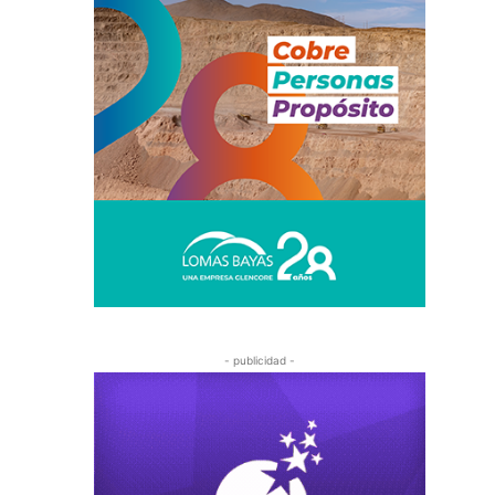
- publicidad -