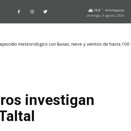
C
14.8
Antofagasta
domingo, 9 agosto, 2026
pisodio meteorológico con lluvias, nieve y vientos de hasta 100
eros investigan
Taltal