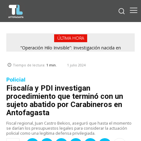
ÚLTIMA HORA
“Operación Hilo Invisible”: Investigación nacida en
Antofagasta permitió incautar 2,1 toneladas de marihuana
en la zona central
1 julio 2024
Tiempo de lectura:
1
min.
Policial
Fiscalía y PDI investigan
procedimiento que terminó con un
sujeto abatido por Carabineros en
Antofagasta
Fiscal regional, Juan Castro Bekios, aseguró que hasta el momento
se darían los presupuestos legales para considerar la actuación
policial como una legítima defensa privilegiada.