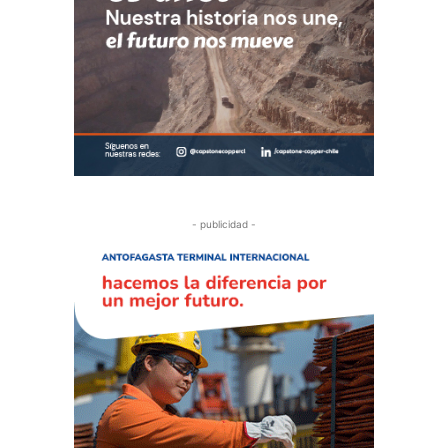
- publicidad -