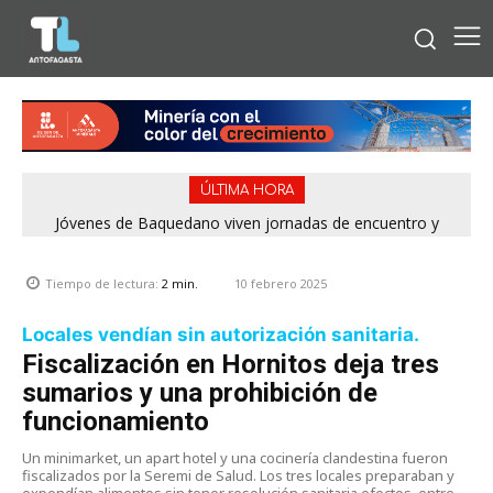
ÚLTIMA HORA
Jóvenes de Baquedano viven jornadas de encuentro y
aprendizaje en el Winter Camp 2026
10 febrero 2025
Tiempo de lectura:
2
min.
Locales vendían sin autorización sanitaria.
Fiscalización en Hornitos deja tres
sumarios y una prohibición de
funcionamiento
Un minimarket, un apart hotel y una cocinería clandestina fueron
fiscalizados por la Seremi de Salud. Los tres locales preparaban y
expendían alimentos sin tener resolución sanitaria efectos, entre