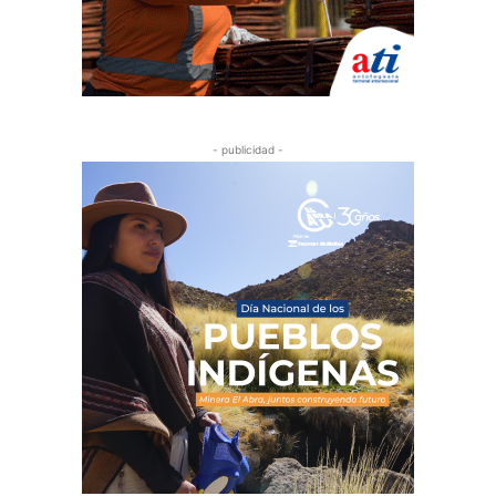
- publicidad -