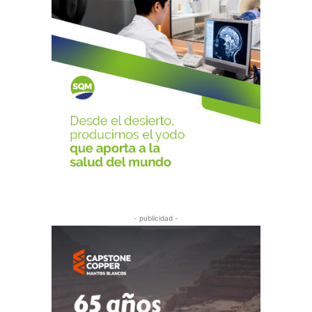
- publicidad -