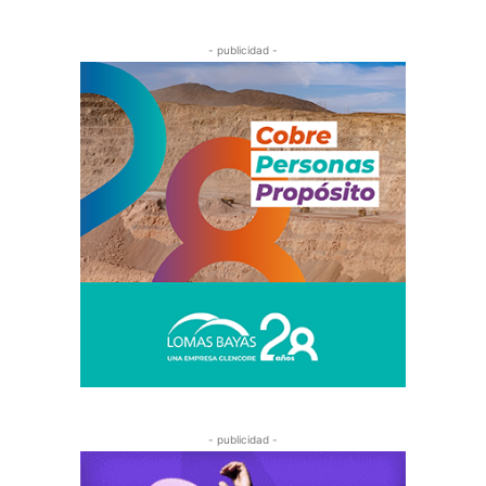
- publicidad -
- publicidad -