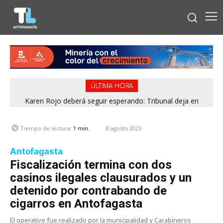
ÚLTIMA HORA
Karen Rojo deberá seguir esperando: Tribunal deja en
manos de Gendarmería su opción de acceder a “pena mixta”
8 agosto 2025
Tiempo de lectura:
1
min.
Antofagasta
Fiscalización termina con dos
casinos ilegales clausurados y un
detenido por contrabando de
cigarros en Antofagasta
El operativo fue realizado por la municipalidad y Carabineros