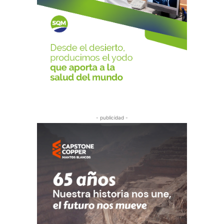
- publicidad -