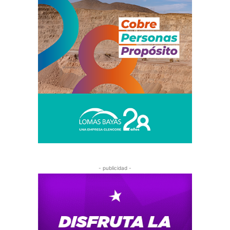
- publicidad -