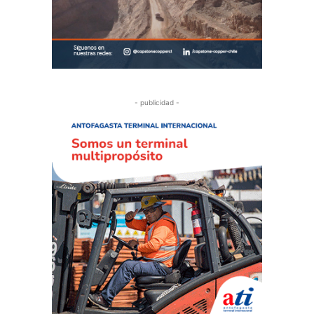
- publicidad -