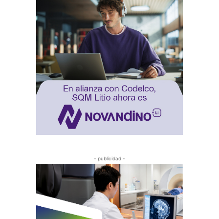
- publicidad -