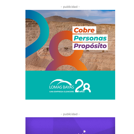
- publicidad -
- publicidad -