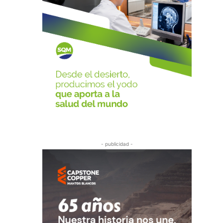
- publicidad -