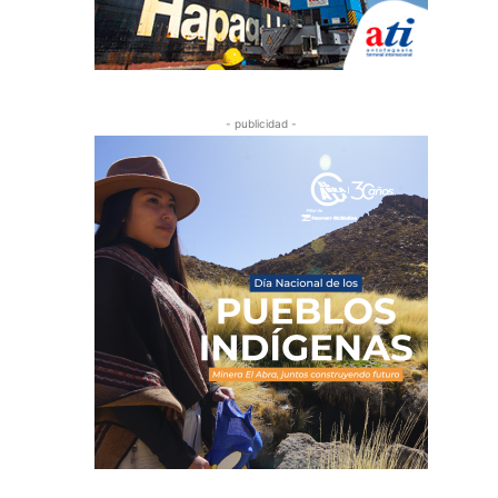
- publicidad -