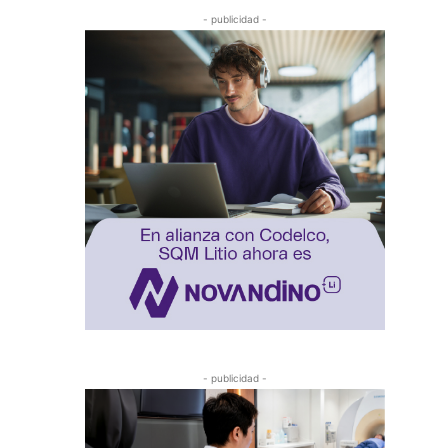
- publicidad -
- publicidad -