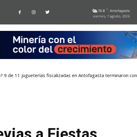
C
15.6
Antofagasta
viernes, 7 agosto, 2026
o? 9 de 11 jugueterías fiscalizadas en Antofagasta terminaron co
evias a Fiestas