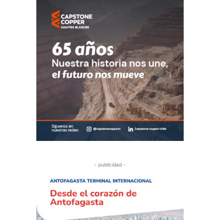
- publicidad -