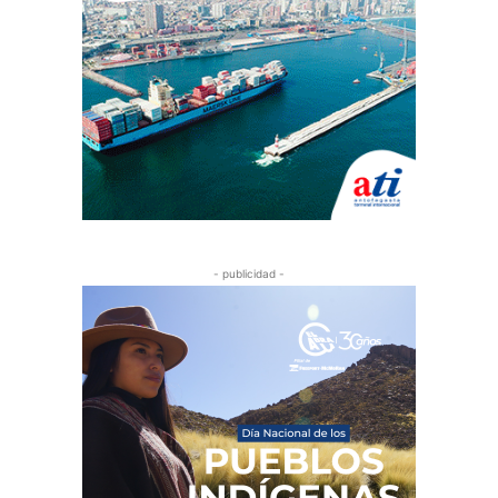
- publicidad -