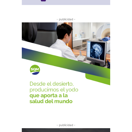
- publicidad -
- publicidad -