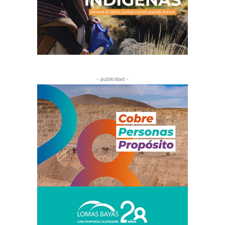
- publicidad -