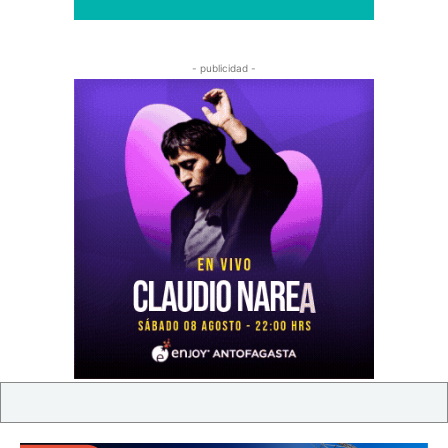
- publicidad -