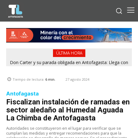
ÚLTIMA HORA
Don Carter y su parada obligada en Antofagasta: Llega con
su humor sin filtro en ¿Con o Sin Censura?
27 agosto 2024
Tiempo de lectura:
6
min.
Antofagasta
Fiscalizan instalación de ramadas en
sector aledaño al Humedal Aguada
La Chimba de Antofagasta
Autoridades se constituyeron en el lugar para verificar que se
cumplan las medidas y entregar recomendaciones para que la
celebración se desarrolle de manera segura. En el procedimiento