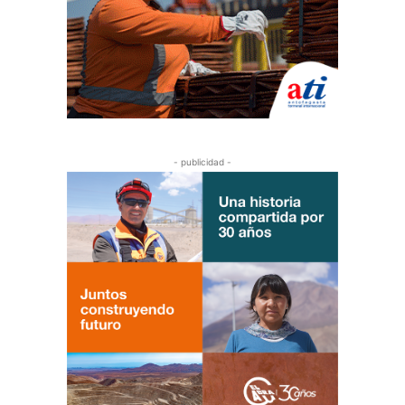
- publicidad -