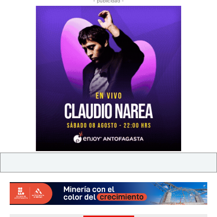
- publicidad -