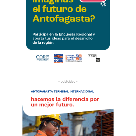
- publicidad -