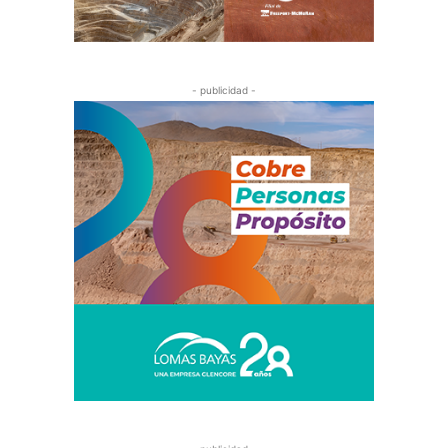
- publicidad -