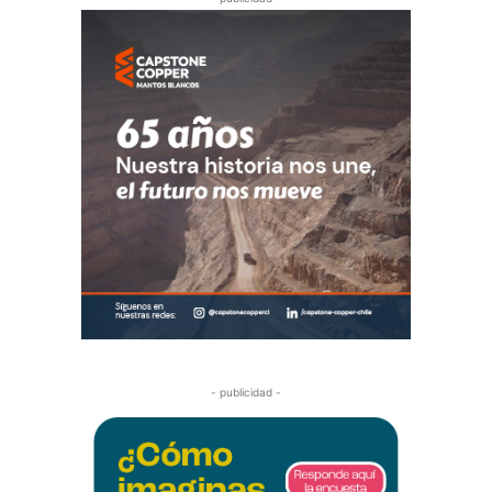
- publicidad -