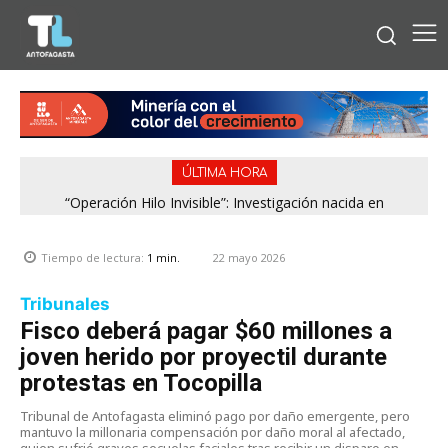
ÚLTIMA HORA
“Operación Hilo Invisible”: Investigación nacida en
Antofagasta permitió incautar 2,1 toneladas de marihuana
en la zona central
22 mayo 2026
Tiempo de lectura:
1
min.
Tribunales
Fisco deberá pagar $60 millones a
joven herido por proyectil durante
protestas en Tocopilla
Tribunal de Antofagasta eliminó pago por daño emergente, pero
mantuvo la millonaria compensación por daño moral al afectado,
quien sufrió graves secuelas faciales tras recibir un disparo en