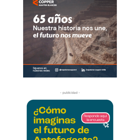
- publicidad -