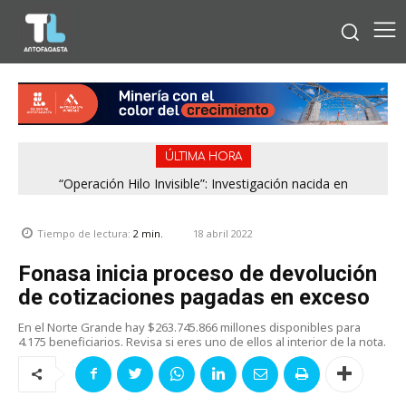
ÚLTIMA HORA
“Operación Hilo Invisible”: Investigación nacida en
Región de Antofagasta enfrentará nuevo episodio
Antofagasta permitió incautar 2,1 toneladas de marihuana
meteorológico con lluvias, nieve y vientos de hasta 100
en la zona central
km/h
18 abril 2022
Tiempo de lectura:
2
min.
Fonasa inicia proceso de devolución
de cotizaciones pagadas en exceso
En el Norte Grande hay $263.745.866 millones disponibles para
4.175 beneficiarios. Revisa si eres uno de ellos al interior de la nota.