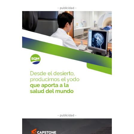
- publicidad -
- publicidad -