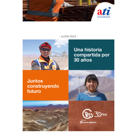
- publicidad -