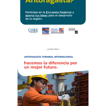
- publicidad -