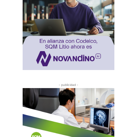
- publicidad -