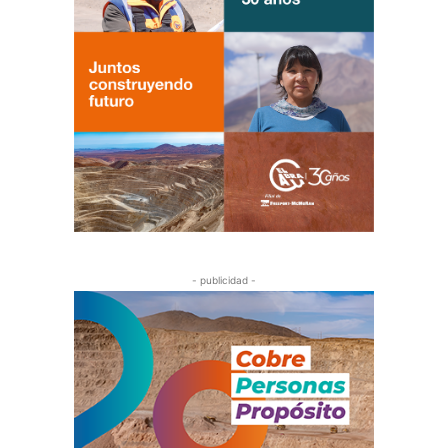
- publicidad -