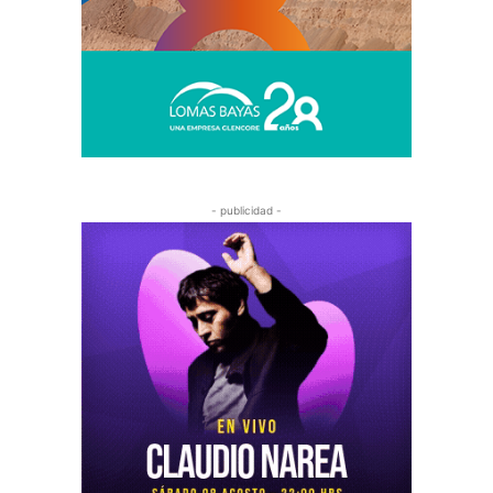
- publicidad -