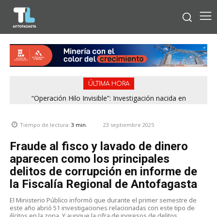
ÚLTIMA HORA
“Operación Hilo Invisible”: Investigación nacida en
Antofagasta permitió incautar 2,1 toneladas de marihuana
en la zona central
23 septiembre 2025
Tiempo de lectura:
3
min.
Fraude al fisco y lavado de dinero
aparecen como los principales
delitos de corrupción en informe de
la Fiscalía Regional de Antofagasta
El Ministerio Público informó que durante el primer semestre de
este año abrió 51 investigaciones relacionadas con este tipo de
ilícitos en la zona. Y aunque la cifra de ingresos de delitos