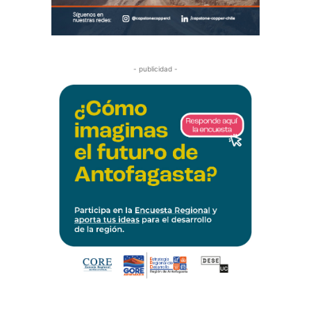
- publicidad -