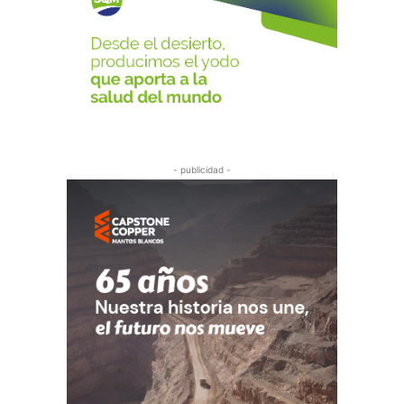
- publicidad -