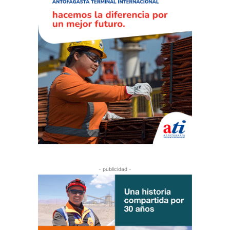
- publicidad -