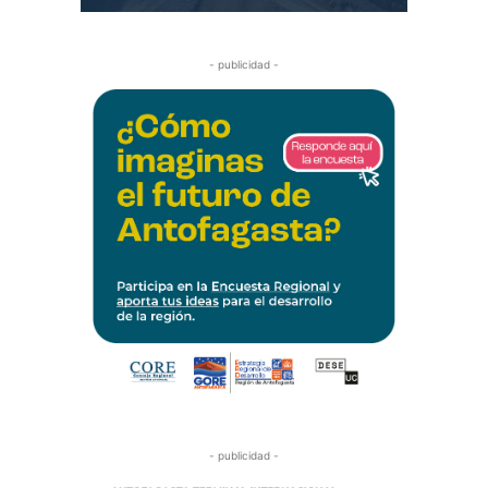
- publicidad -
- publicidad -