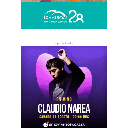
- publicidad -