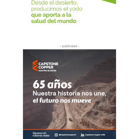
- publicidad -