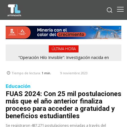
ÚLTIMA HORA
“Operación Hilo Invisible”: Investigación nacida en
Antofagasta permitió incautar 2,1 toneladas de marihuana
en la zona central
9 noviembre 2023
Tiempo de lectura:
1
min.
Educación
FUAS 2024: Con 25 mil postulaciones
más que el año anterior finaliza
proceso para acceder a gratuidad y
beneficios estudiantiles
Se registraron 487.271 postulaciones enviadas a través del