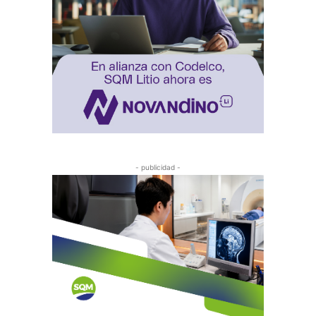
- publicidad -