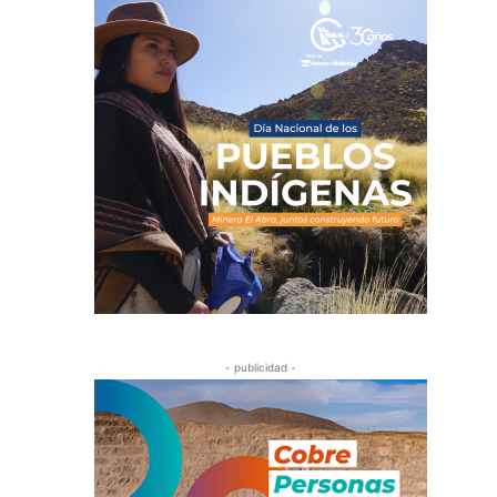
- publicidad -