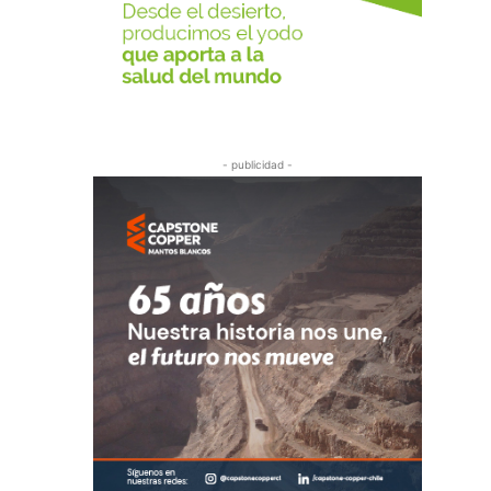
- publicidad -