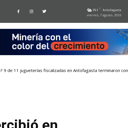
C
15.1
Antofagasta
viernes, 7 agosto, 2026
o? 9 de 11 jugueterías fiscalizadas en Antofagasta terminaron co
rcibió en