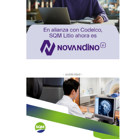
- publicidad -