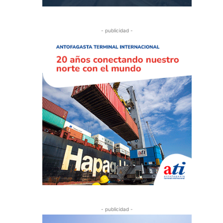
- publicidad -
- publicidad -