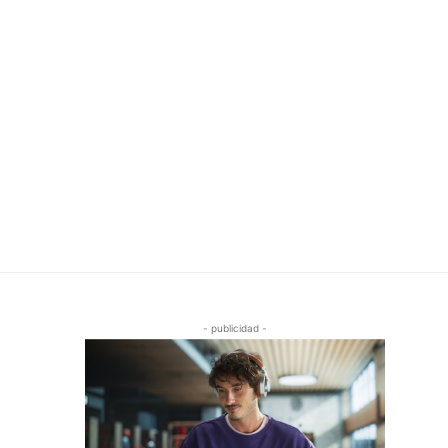
- publicidad -