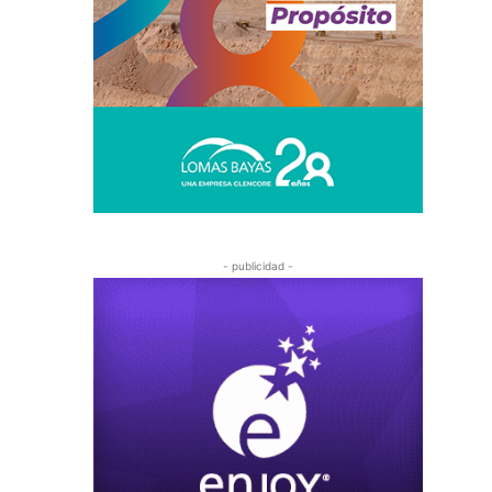
- publicidad -