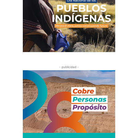
- publicidad -