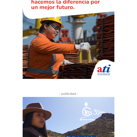
- publicidad -