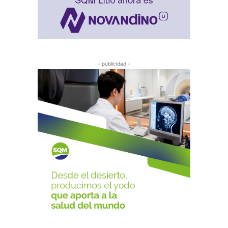
- publicidad -