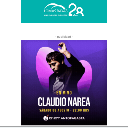
- publicidad -