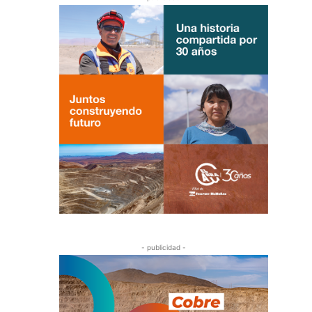
- publicidad -