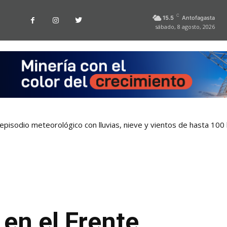
C
15.5
Antofagasta
sábado, 8 agosto, 2026
pisodio meteorológico con lluvias, nieve y vientos de hasta 100
 en el Frente