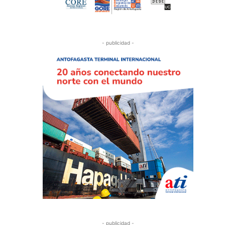
- publicidad -
- publicidad -