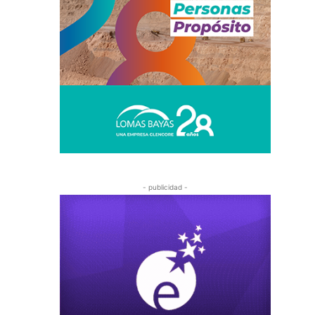
- publicidad -