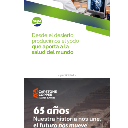
- publicidad -