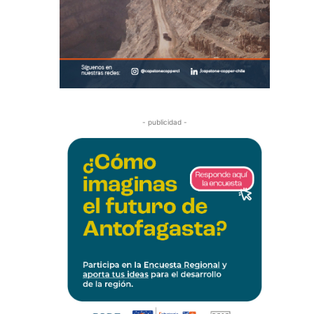
- publicidad -