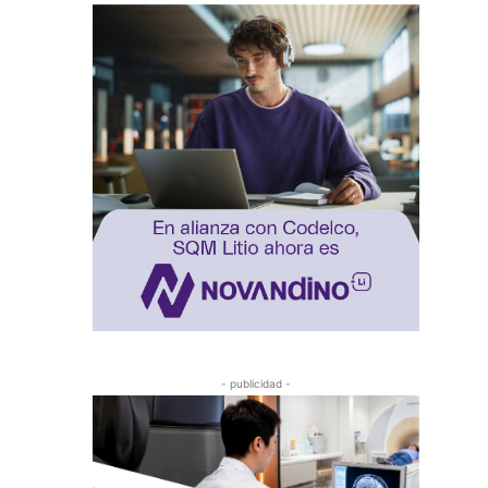
- publicidad -