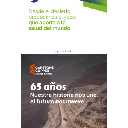
- publicidad -