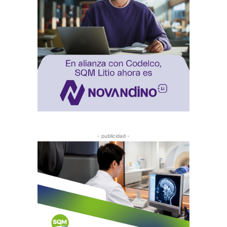
- publicidad -