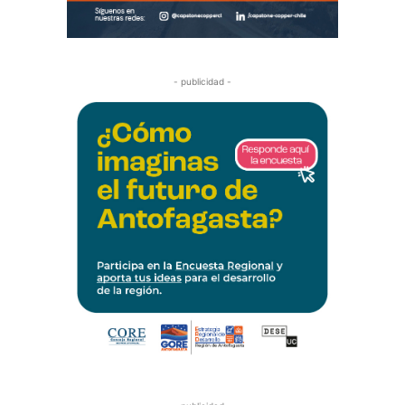
- publicidad -