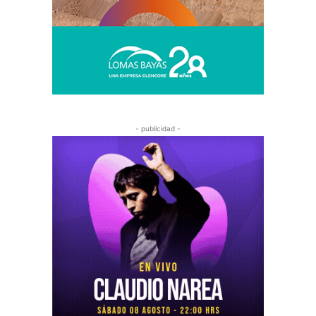
- publicidad -