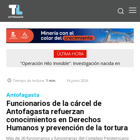
ÚLTIMA HORA
“Operación Hilo Invisible”: Investigación nacida en
Antofagasta permitió incautar 2,1 toneladas de marihuana
en la zona central
16 junio 2026
Tiempo de lectura:
1
min.
Antofagasta
Funcionarios de la cárcel de
Antofagasta refuerzan
conocimientos en Derechos
Humanos y prevención de la tortura
Más de 20 funcionarios y funcionarias del Complejo Penitenciario