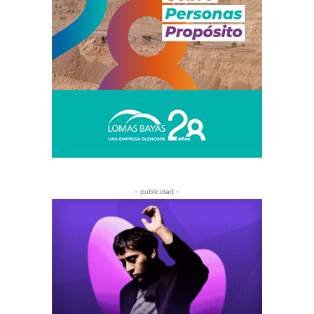
- publicidad -