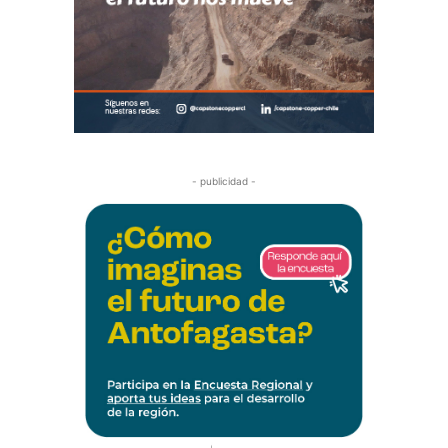
- publicidad -