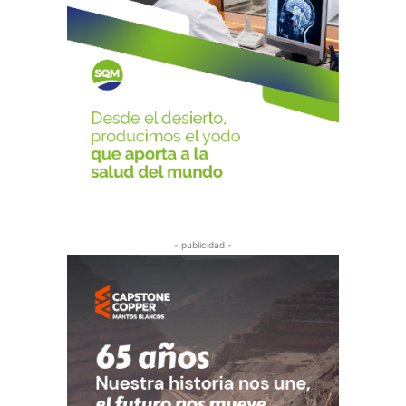
- publicidad -