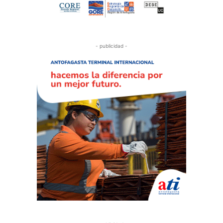
- publicidad -