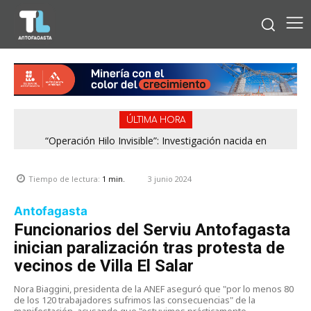
ÚLTIMA HORA
“Operación Hilo Invisible”: Investigación nacida en
Antofagasta permitió incautar 2,1 toneladas de marihuana
en la zona central
3 junio 2024
Tiempo de lectura:
1
min.
Antofagasta
Funcionarios del Serviu Antofagasta
inician paralización tras protesta de
vecinos de Villa El Salar
Nora Biaggini, presidenta de la ANEF aseguró que "por lo menos 80
de los 120 trabajadores sufrimos las consecuencias" de la
manifestación, acusando que "estuvimos prácticamente