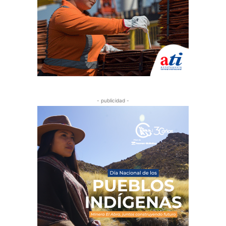
- publicidad -