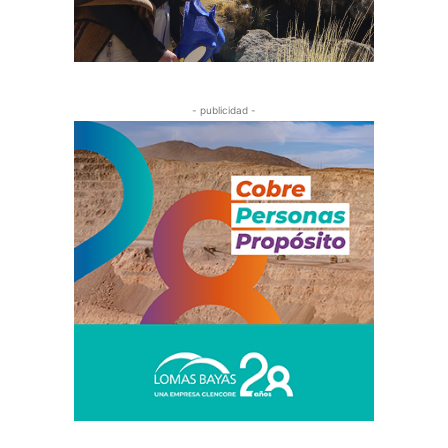
- publicidad -