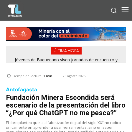
ÚLTIMA HORA
Jóvenes de Baquedano viven jornadas de encuentro y
aprendizaje en el Winter Camp 2026
25 agosto 2025
Tiempo de lectura:
1
min.
Antofagasta
Fundación Minera Escondida será
escenario de la presentación del libro
“¿Por qué ChatGPT no me pesca?”
El libro plantea que la alfabetización digital del siglo XXI no radica
únicamente en aprender a usar herramientas, sino en saber
comunicarse con modelos de inteligencia artificial, entendiendo su