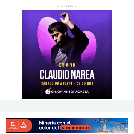
- publicidad -