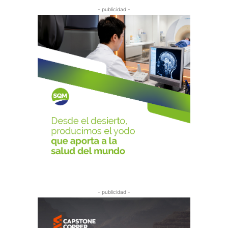
- publicidad -
- publicidad -