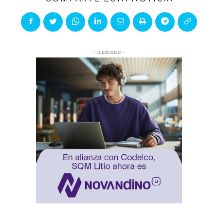
- publicidad -