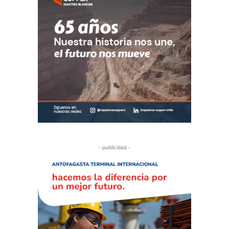
- publicidad -