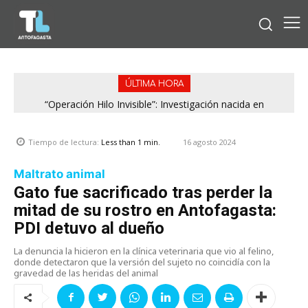
ÚLTIMA HORA
“Operación Hilo Invisible”: Investigación nacida en
Región de Antofagasta enfrentará nuevo episodio
Antofagasta permitió incautar 2,1 toneladas de marihuana
meteorológico con lluvias, nieve y vientos de hasta 100
en la zona central
km/h
16 agosto 2024
Tiempo de lectura:
Less than 1
min.
Maltrato animal
Gato fue sacrificado tras perder la
mitad de su rostro en Antofagasta:
PDI detuvo al dueño
La denuncia la hicieron en la clínica veterinaria que vio al felino,
donde detectaron que la versión del sujeto no coincidía con la
gravedad de las heridas del animal