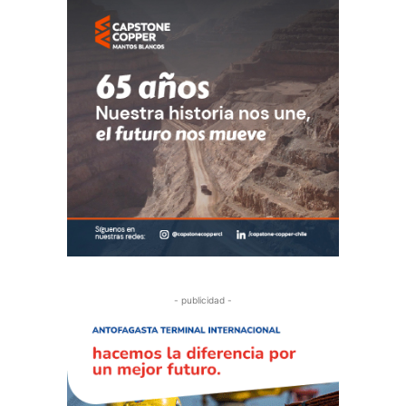
- publicidad -