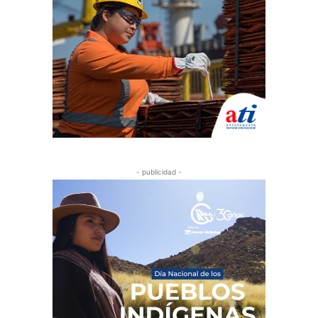
- publicidad -