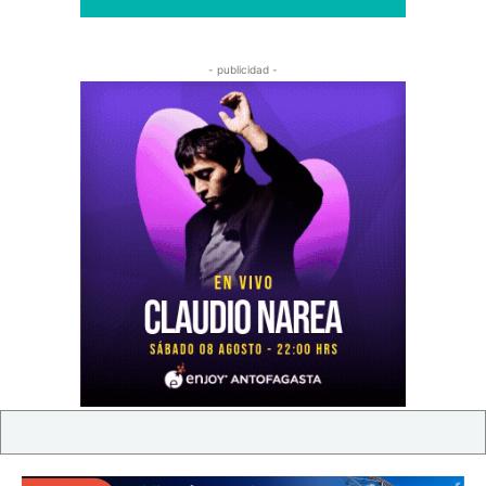
- publicidad -