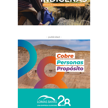
- publicidad -