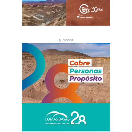
- publicidad -