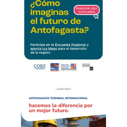
- publicidad -