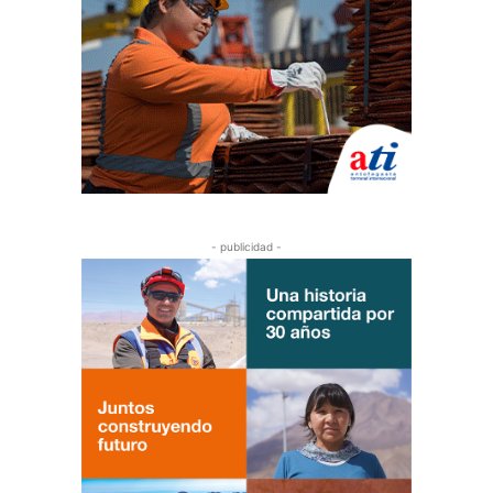
- publicidad -