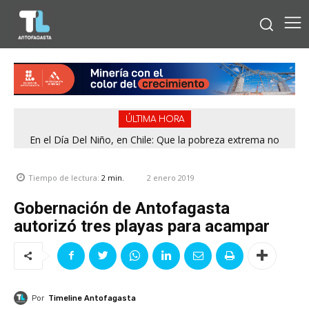
ÚLTIMA HORA
En el Día Del Niño, en Chile: Que la pobreza extrema no
tenga rostro de niño
2 enero 2019
Tiempo de lectura:
2
min.
Gobernación de Antofagasta
autorizó tres playas para acampar
Por
Timeline Antofagasta