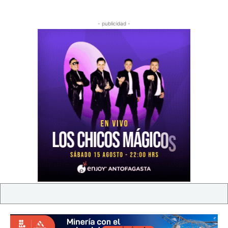
- publicidad -