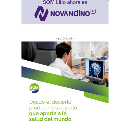
- publicidad -