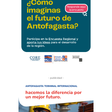
- publicidad -