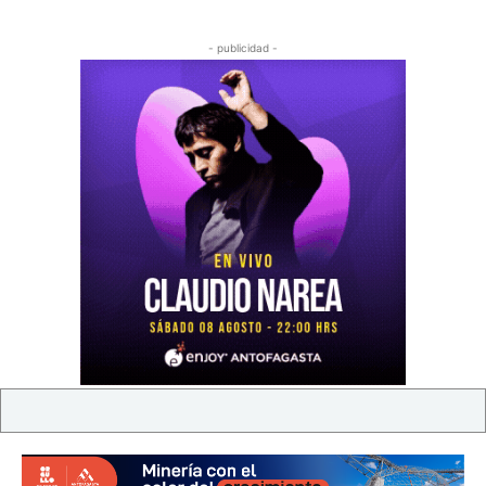
- publicidad -