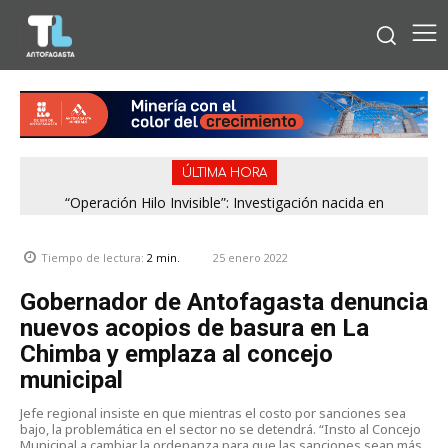
ÚLTIMA HORA
“Operación Hilo Invisible”: Investigación nacida en
Región de Antofagasta enfrentará nuevo episodio
Antofagasta permitió incautar 2,1 toneladas de marihuana
meteorológico con lluvias, nieve y vientos de hasta 100
en la zona central
km/h
25 enero 2022
Tiempo de lectura:
2
min.
Gobernador de Antofagasta denuncia
nuevos acopios de basura en La
Chimba y emplaza al concejo
municipal
Jefe regional insiste en que mientras el costo por sanciones sea
bajo, la problemática en el sector no se detendrá. “Insto al Concejo
Municipal a cambiar la ordenanza para que las sanciones sean más