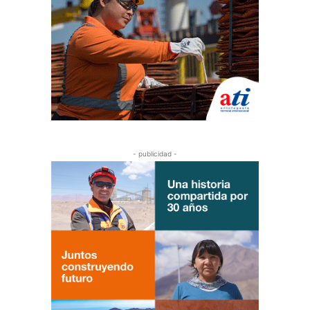
- publicidad -