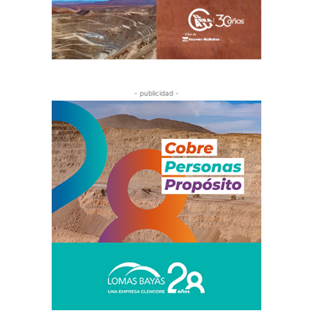
- publicidad -