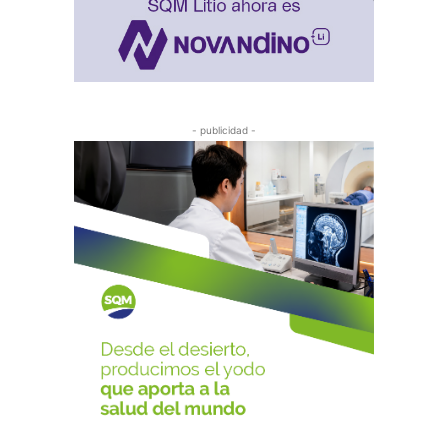
- publicidad -