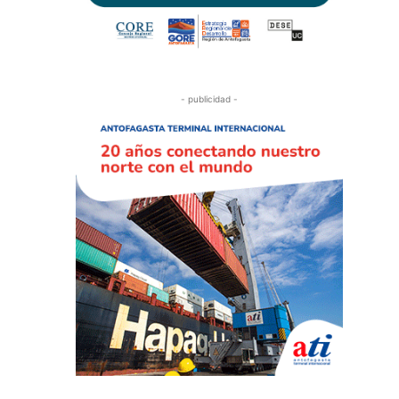
- publicidad -