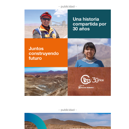
- publicidad -
- publicidad -