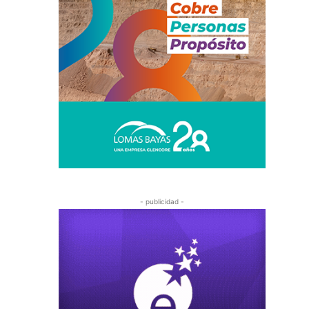
- publicidad -