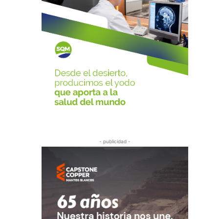
- publicidad -