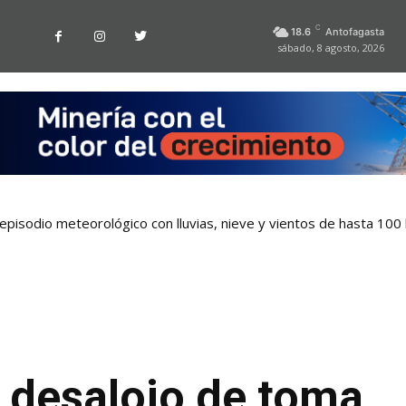
C
18.6
Antofagasta
sábado, 8 agosto, 2026
pisodio meteorológico con lluvias, nieve y vientos de hasta 100
 desalojo de toma