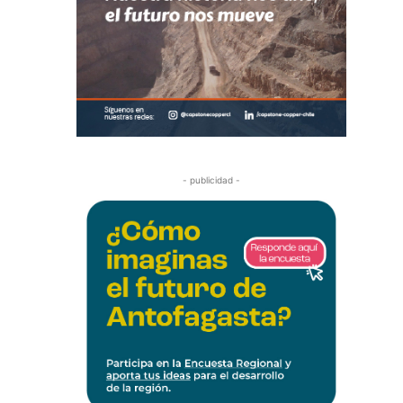
- publicidad -