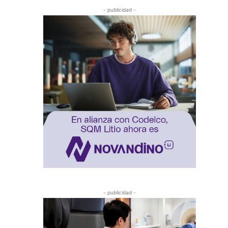
- publicidad -
- publicidad -