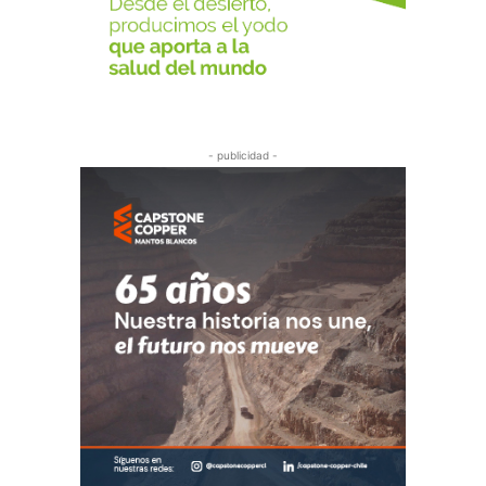
- publicidad -