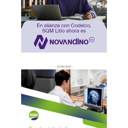
- publicidad -