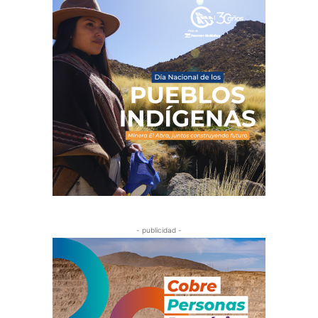
- publicidad -