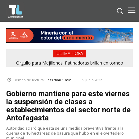
ÚLTIMA HORA
Orgullo para Mejillones: Patinadoras brillan en torneo
federado y aseguran su paso al Nacional
9 junio 2022
Tiempo de lectura:
Less than 1
min.
Gobierno mantiene para este viernes
la suspensión de clases a
establecimientos del sector norte de
Antofagasta
Autoridad aclaró que esta se una medida preventiva frente a la
quema de 16 hectáreas de basura que hubo en el exvertedero
municipal