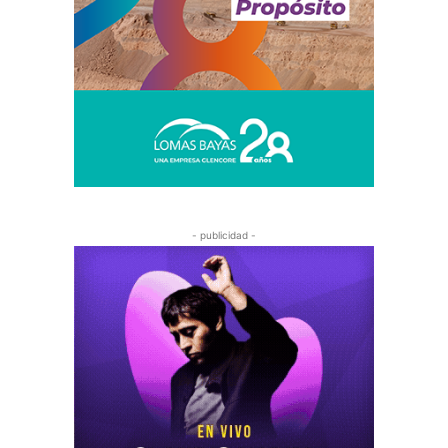
- publicidad -